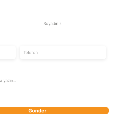
Soyad
Telefon Numaranız
Gönder