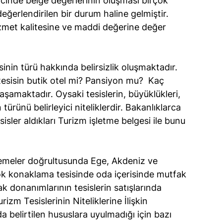
icinde belge değerlerinin oluşması birçok 
eğerlendirilen bir durum haline gelmiştir. 
izmet kalitesine ve maddi değerine değer 
inin türü hakkında belirsizlik oluşmaktadır. 
tesisin butik otel mi? Pansiyon mu?  Kaç 
aşamaktadır. Oysaki tesislerin, büyüklükleri, 
 türünü belirleyici niteliklerdir. Bakanlıklarca 
esisler aldıkları Turizm işletme belgesi ile bunu 
lemeler doğrultusunda Ege, Akdeniz ve 
k konaklama tesisinde oda içerisinde mutfak 
 donanımlarının tesislerin satışlarında 
izm Tesislerinin Niteliklerine İlişkin 
belirtilen hususlara uyulmadığı için bazı 