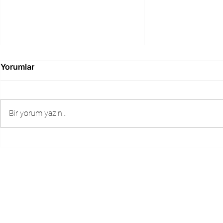
Yorumlar
Bir yorum yazın...
Turizm Sektöründe Kalifiye
Personelin Önemi