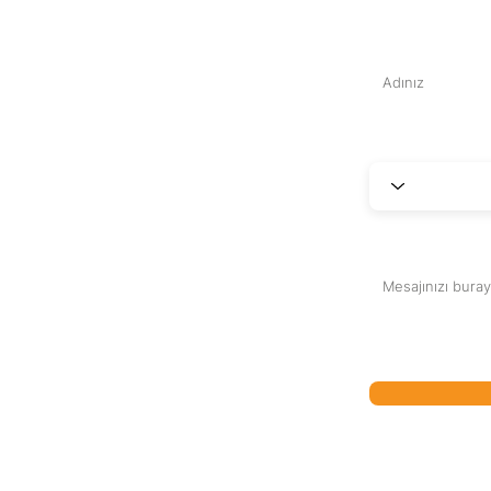
Adınız
Kod
ek ve detaylı
en çekinmeyin.
sisi
Bir mesaj yazın
etmekten
bimiz,
burada.
 amaçlıdır. Söz
anun ve