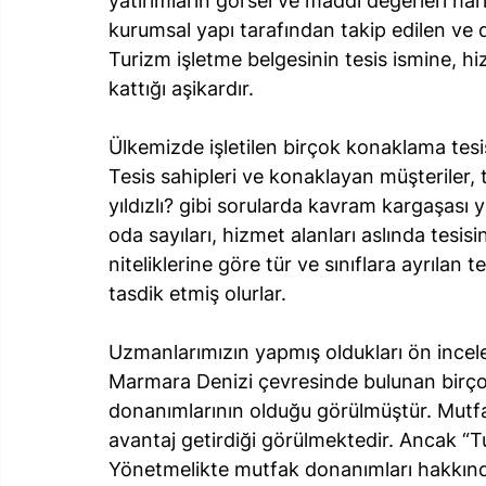
yatırımların görsel ve maddi değerleri har
kurumsal yapı tarafından takip edilen ve d
Turizm işletme belgesinin tesis ismine, h
kattığı aşikardır. 
Ülkemizde işletilen birçok konaklama tesis
Tesis sahipleri ve konaklayan müşteriler, 
yıldızlı? gibi sorularda kavram kargaşası y
oda sayıları, hizmet alanları aslında tesisin
niteliklerine göre tür ve sınıflara ayrılan t
tasdik etmiş olurlar. 
Uzmanlarımızın yapmış oldukları ön ince
Marmara Denizi çevresinde bulunan birço
donanımlarının olduğu görülmüştür. Mutfak
avantaj getirdiği görülmektedir. Ancak “Tur
Yönetmelikte mutfak donanımları hakkında 